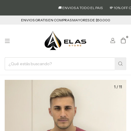
🚚 ENVIOS A TODO EL PAIS
💸 10% OFF CO
ENVIOS GRATIS EN COMPRAS MAYORES DE $50.000
0
1
/
11