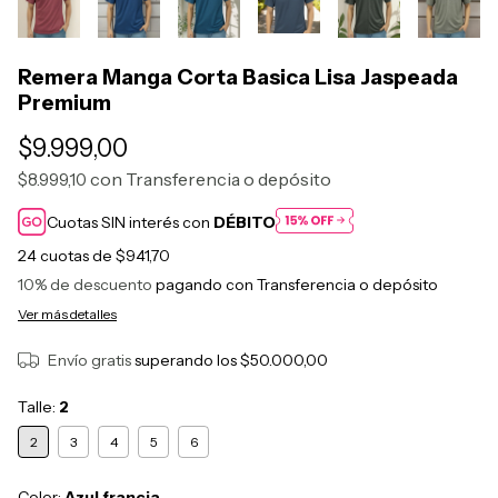
Remera Manga Corta Basica Lisa Jaspeada
Premium
$9.999,00
con
Transferencia o depósito
$8.999,10
Cuotas SIN interés con
DÉBITO
24
cuotas de
$941,70
10% de descuento
pagando con Transferencia o depósito
Ver más detalles
Envío gratis
superando los
$50.000,00
Talle:
2
2
3
4
5
6
Color:
Azul francia