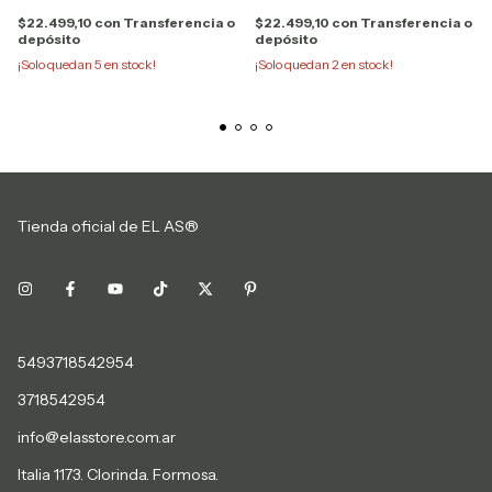
$22.499,10
con
Transferencia o
$22.499,10
con
Transferencia o
depósito
depósito
¡Solo quedan
5
en stock!
¡Solo quedan
2
en stock!
Tienda oficial de EL AS®
5493718542954
3718542954
info@elasstore.com.ar
Italia 1173. Clorinda. Formosa.