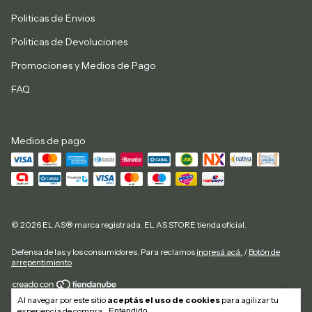
Politicas de Envios
Politicas de Devoluciones
Promociones y Medios de Pago
FAQ
Medios de pago
© 2026 EL AS® marca registrada. EL AS STORE tienda oficial.
Defensa de las y los consumidores. Para reclamos
ingresá acá.
/
Botón de
arrepentimiento
Al navegar por este sitio
aceptás el uso de cookies
para agilizar tu
Copyright El As Store - 20292884827 - 2026. Todos los derechos reservados.
experiencia de compra.
Entendido