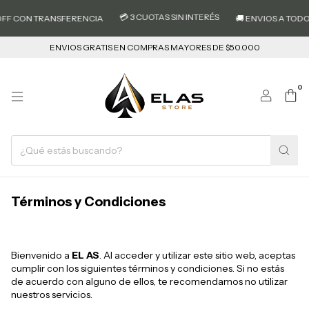
💳 3 CUOTAS SIN INTERÉS
FF CON TRANSFERENCIA
🚚 ENVIOS A TODO E
ENVIOS GRATIS EN COMPRAS MAYORES DE $50.000
0
Términos y Condiciones
Bienvenido a
EL AS
. Al acceder y utilizar este sitio web, aceptas
cumplir con los siguientes términos y condiciones. Si no estás
de acuerdo con alguno de ellos, te recomendamos no utilizar
nuestros servicios.