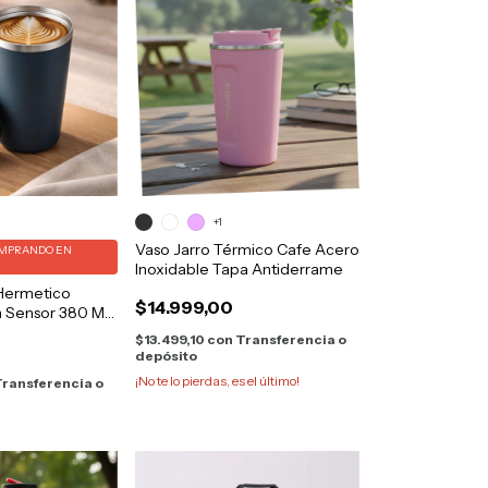
+1
Vaso Jarro Térmico Cafe Acero
MPRANDO EN
Inoxidable Tapa Antiderrame
Hermetico
$14.999,00
n Sensor 380 Ml
$13.499,10
con
Transferencia o
depósito
¡No te lo pierdas, es el último!
ransferencia o