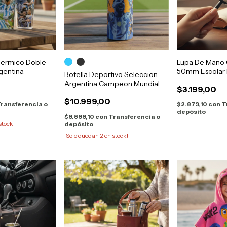
 Termico Doble
Lupa De Mano 
gentina
50mm Escolar E
Botella Deportivo Seleccion
Lectura
Argentina Campeon Mundial
$3.199,00
750cc
$10.999,00
ransferencia o
$2.879,10
con
T
depósito
$9.899,10
con
Transferencia o
stock!
depósito
¡Solo quedan
2
en stock!