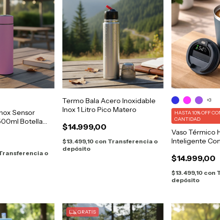
Termo Bala Acero Inoxidable
+3
Inox 1 Litro Pico Matero
nox Sensor
HASTA 10% OFF
CO
CANTIDAD
00ml Botella
$14.999,00
Vaso Térmico 
Inteligente Co
$13.499,10
con
Transferencia o
depósito
Café
Transferencia o
$14.999,00
$13.499,10
con
T
depósito
GRATIS