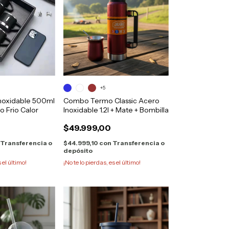
+5
noxidable 500ml
Combo Termo Classic Acero
o Frio Calor
Inoxidable 1.2l + Mate + Bombilla
$49.999,00
Transferencia o
$44.999,10
con
Transferencia o
depósito
s el último!
¡No te lo pierdas, es el último!