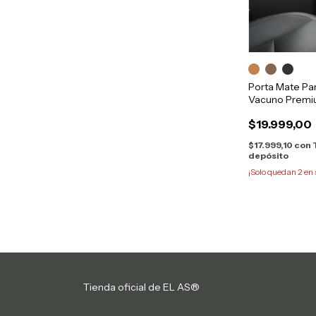
Porta Mate Pa
Vacuno Premi
$19.999,00
$17.999,10
con
depósito
¡Solo quedan
2
en 
Tienda oficial de EL AS®