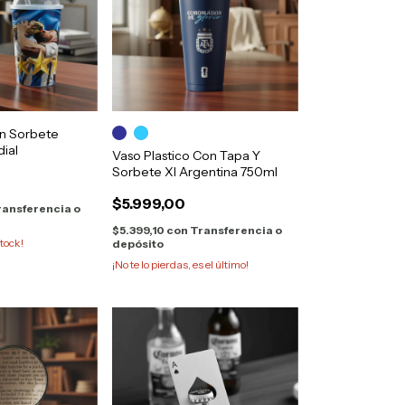
n Sorbete
ial
Vaso Plastico Con Tapa Y
Sorbete Xl Argentina 750ml
$5.999,00
ransferencia o
$5.399,10
con
Transferencia o
tock!
depósito
¡No te lo pierdas, es el último!