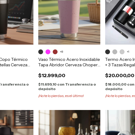
+8
+1
 Copo Térmico
Vaso Térmico Acero Inoxidable
Termo Acero I
ellas Cerveza
Tapa Abridor Cerveza Chopera
+ 3 Tazas Regal
502ml
$12.999,00
$20.000,00
Transferencia o
$11.699,10
con
Transferencia o
$18.000,00
con
depósito
depósito
¡No te lo pierdas, es el último!
¡No te lo pierdas, e