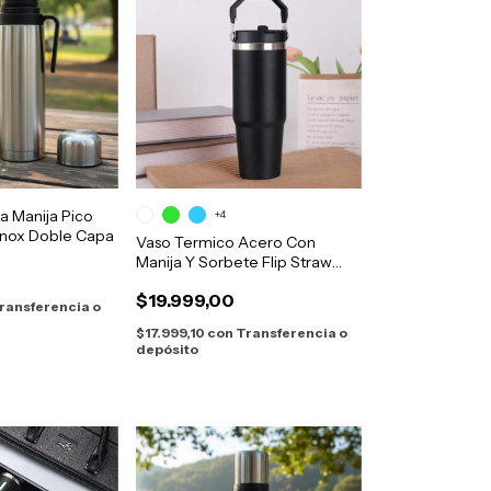
a Manija Pico
+4
Inox Doble Capa
Vaso Termico Acero Con
Manija Y Sorbete Flip Straw
900ml
$19.999,00
ransferencia o
$17.999,10
con
Transferencia o
depósito