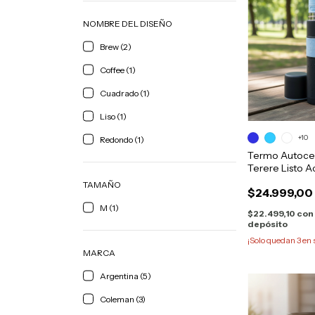
NOMBRE DEL DISEÑO
Brew (2)
Coffee (1)
Cuadrado (1)
Liso (1)
+10
Redondo (1)
Termo Autoce
Terere Listo A
750ml
TAMAÑO
$24.999,00
M (1)
$22.499,10
con
depósito
¡Solo quedan
3
en 
MARCA
Argentina (5)
Coleman (3)