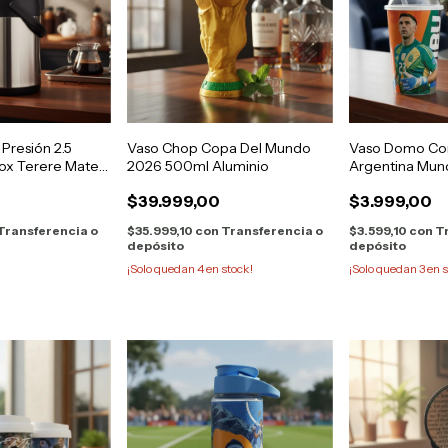
resión 2.5
Vaso Chop Copa Del Mundo
Vaso Domo Co
nox Terere Mate
2026 500ml Aluminio
Argentina Mund
$39.999,00
$3.999,00
Transferencia o
$35.999,10
con
Transferencia o
$3.599,10
con
T
depósito
depósito
¡Solo quedan
4
en stock!
¡Solo quedan
3
en s