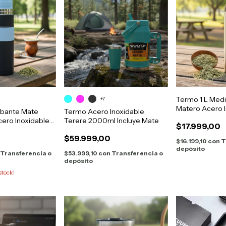
Termo 1 L Medi
+7
Matero Acero 
bante Mate
Termo Acero Inoxidable
cero Inoxidable
Terere 2000ml Incluye Mate
$17.999,00
$59.999,00
$16.199,10
con
T
depósito
Transferencia o
$53.999,10
con
Transferencia o
depósito
stock!