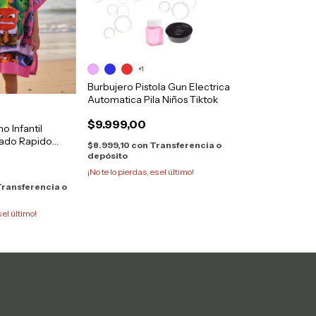
+1
Burbujero Pistola Gun Electrica
Automatica Pila Niños Tiktok
$9.999,00
o Infantil
cado Rapido
$8.999,10
con
Transferencia o
depósito
¡No te lo pierdas, es el último!
ransferencia o
s el último!