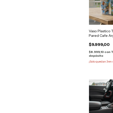
Vaso Plastico
Pared Cafe Ar
$9.999,00
$8.999,10
con
T
depósito
¡Solo quedan
3
en 