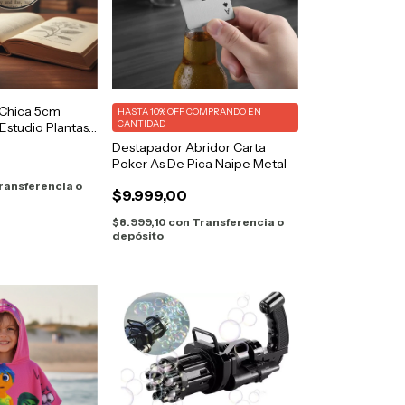
Chica 5cm
HASTA 10% OFF
COMPRANDO EN
CANTIDAD
studio Plantas
Destapador Abridor Carta
Poker As De Pica Naipe Metal
ransferencia o
$9.999,00
$8.999,10
con
Transferencia o
depósito