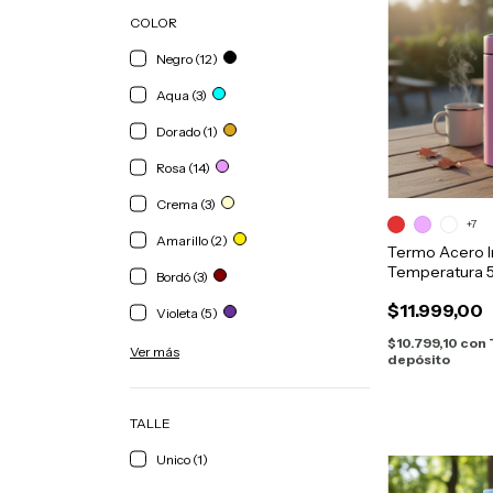
COLOR
Negro (12)
Aqua (3)
Dorado (1)
Rosa (14)
Crema (3)
+7
Amarillo (2)
Termo Acero I
Temperatura 5
Bordó (3)
Termica
$11.999,00
Violeta (5)
$10.799,10
con
Ver más
depósito
TALLE
Unico (1)