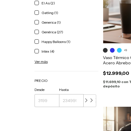
El As (2)
Gatling (1)
Generica (1)
Genérica (27)
Happy Balloons (1)
+9
Intex (4)
Vaso Térmico
Ver más
Acero Abrebot
473 ml
$12.999,00
PRECIO
$11.699,10
con
depósito
Desde
Hasta