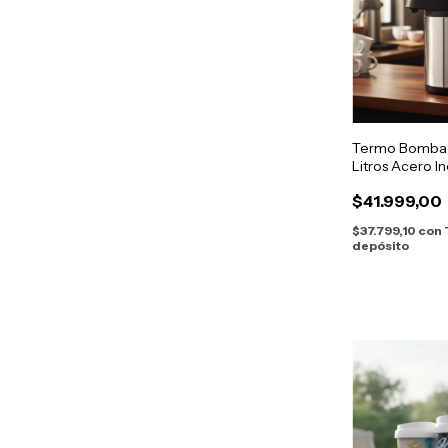
Termo Bomba P
Litros Acero I
Café
$41.999,00
$37.799,10
con
depósito