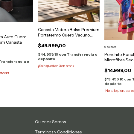
Canasta Matera Bolso Premium
Portatermo Cuero Vacuno
ra Auto Cuero
Legítimo
um Canasta
$49.999,00
9 colores
Ponchito Ponch
$44.999,10
con
Transferencia o
depósito
Microfibra Se
Transferencia o
Playa
¡Solo quedan
3
en stock!
$14.999,00
stock!
$13.499,10
con
T
depósito
¡No te lo pierdas, e
Quienes Somos
Terminos y Condiciones