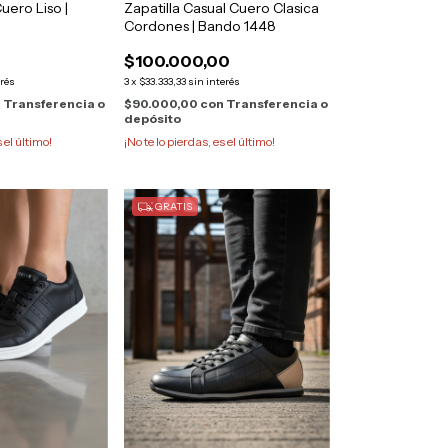
uero Liso |
Zapatilla Casual Cuero Clasica
Cordones | Bando 1448
$100.000,00
erés
3
x
$33.333,33
sin interés
n
Transferencia o
$90.000,00
con
Transferencia o
depósito
s el último!
¡No te lo pierdas, es el último!
GRATIS