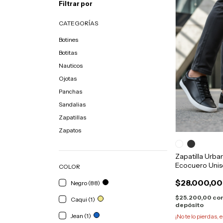
Filtrar por
CATEGORÍAS
Botines
Botitas
Nauticos
Ojotas
Panchas
Sandalias
Zapatillas
Zapatos
Zapatilla Urban
Ecocuero Unise
COLOR
$28.000,00
Negro (88)
$25.200,00
co
Caqui (1)
depósito
Jean (1)
¡No te lo pierdas, e