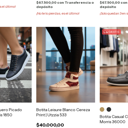
$67.500,00
con
Transferencia o
$67.500,00
con
s el último!
depósito
depósito
¡No te lo pierdas, es el último!
¡Solo quedan
3
en s
GRATIS
uero Picado
Botita Leisure Blanco Cereza
is 1850
Print | Utzzia 533
Botita Casual C
Morris 36000
$40.000,00