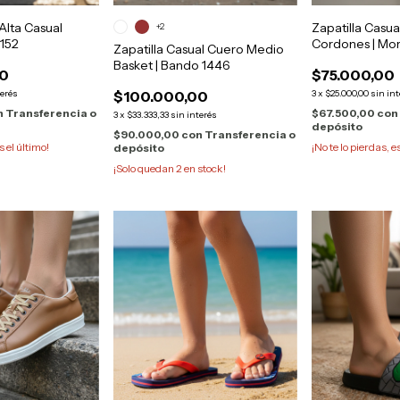
 Alta Casual
Zapatilla Casu
+2
 152
Cordones | Mor
Zapatilla Casual Cuero Medio
Basket | Bando 1446
00
$75.000,00
terés
$100.000,00
3
x
$25.000,00
sin in
n
Transferencia o
$67.500,00
con
3
x
$33.333,33
sin interés
depósito
$90.000,00
con
Transferencia o
s el último!
¡No te lo pierdas, e
depósito
¡Solo quedan
2
en stock!