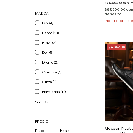
3
x
$25.000,00
sin in
$67.500,00
co
MARCA
depósito
¡No te lo pierdas, e
B52 (4)
Bando (18)
Bravo (2)
GRATIS
Deli (5)
Dromo (2)
Genérica (1)
Ginza (1)
Havaianas (11)
Ver más
PRECIO
Mocasin Nauti
Desde
Hasta