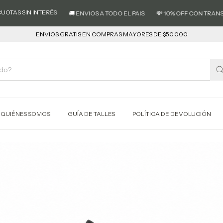
ÉS
💳
🚚 ENVIOS A TODO EL PAIS
💸 10% OFF CON TRANSFERENCIA
ENVIOS GRATIS EN COMPRAS MAYORES DE $50.000
QUIÉNES SOMOS
GUÍA DE TALLES
POLÍTICA DE DEVOLUCIÓN