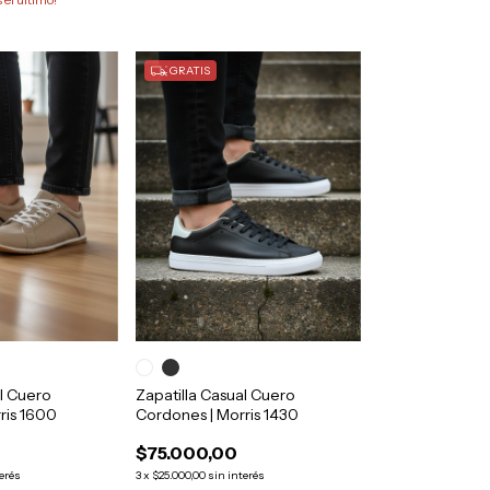
GRATIS
al Cuero
Zapatilla Casual Cuero
ris 1600
Cordones | Morris 1430
$75.000,00
terés
3
x
$25.000,00
sin interés