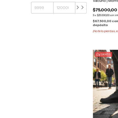
Vacuno | Morri
$75.000,00
3
x
$25.000,00
sin in
$67.500,00
co
depósito
¡No te lo pierdas, e
GRATIS