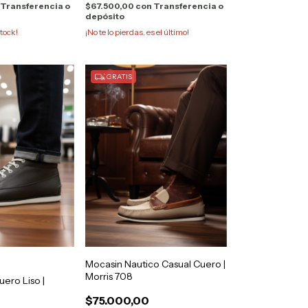
Transferencia o
$67.500,00
con
Transferencia o
depósito
tock!
¡No te lo pierdas, es el último!
GRATIS
Mocasin Nautico Casual Cuero |
Morris 708
uero Liso |
$75.000,00