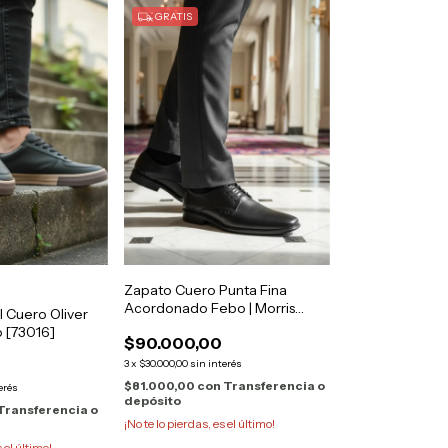
GRATIS
Zapato Cuero Punta Fina
Acordonado Febo | Morris
l Cuero Oliver
[3000]
 [73016]
$90.000,00
3
x
$30.000,00
sin interés
$81.000,00
con
Transferencia o
erés
depósito
Transferencia o
¡No te lo pierdas, es el último!
s el último!