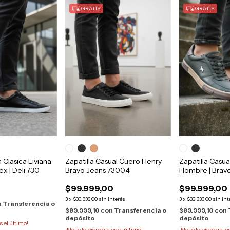
GRATIS
GRATIS
 Clasica Liviana
Zapatilla Casual Cuero Henry
Zapatilla Casua
x | Deli 730
Bravo Jeans 73004
Hombre | Bravo
$99.999,00
$99.999,00
3
x
$33.333,00
sin interés
3
x
$33.333,00
sin int
n
Transferencia o
$89.999,10
con
Transferencia o
$89.999,10
con
depósito
depósito
s el último!
¡No te lo pierdas, es el último!
¡No te lo pierdas, e