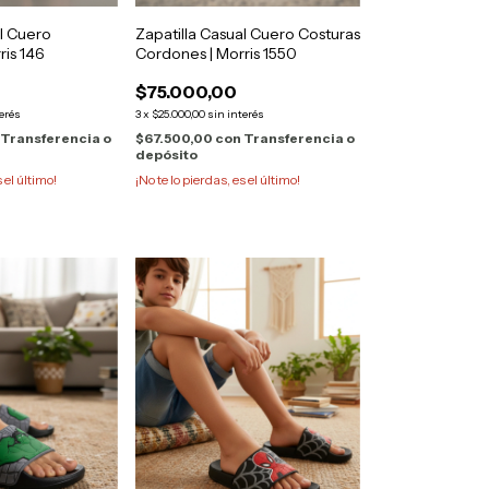
al Cuero
Zapatilla Casual Cuero Costuras
ris 146
Cordones | Morris 1550
$75.000,00
terés
3
x
$25.000,00
sin interés
Transferencia o
$67.500,00
con
Transferencia o
depósito
s el último!
¡No te lo pierdas, es el último!