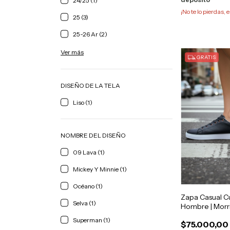
24/25 (1)
¡No te lo pierdas, e
25 (3)
25-26 Ar (2)
Ver más
GRATIS
DISEÑO DE LA TELA
Liso (1)
NOMBRE DEL DISEÑO
09 Lava (1)
Mickey Y Minnie (1)
Océano (1)
Zapa Casual C
Selva (1)
Hombre | Morr
Superman (1)
$75.000,00