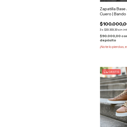
Zapatilla Base
Cuero | Bando
$100.000,
3
x
$33.333,33
sin in
$90.000,00
co
depósito
¡No te lo pierdas, e
GRATIS