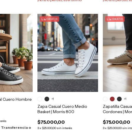
GRATIS
GRATIS
ual Cuero Hombre
+1
+1
Zapa Casual Cuero Medio
Zapatilla Casu
Basket | Morris 800
Cordones | Mor
terés
$75.000,00
$75.000,00
n
Transferencia o
3
x
$25.000,00
sin interés
3
x
$25.000,00
sin in