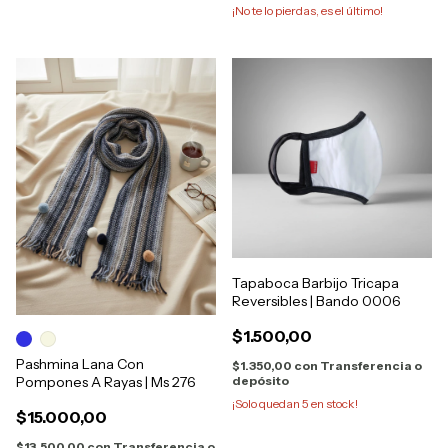
¡No te lo pierdas, es el último!
Tapaboca Barbijo Tricapa
Reversibles | Bando 0006
$1.500,00
Pashmina Lana Con
$1.350,00
con
Transferencia o
depósito
Pompones A Rayas | Ms 276
¡Solo quedan
5
en stock!
$15.000,00
$13.500,00
con
Transferencia o