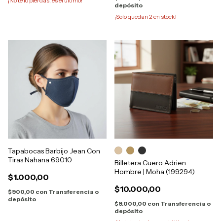
¡No te lo pierdas, es el último!
depósito
¡Solo quedan
2
en stock!
Tapabocas Barbijo Jean Con
Tiras Nahana 69010
Billetera Cuero Adrien
Hombre | Moha (199294)
$1.000,00
$10.000,00
$900,00
con
Transferencia o
depósito
$9.000,00
con
Transferencia o
depósito