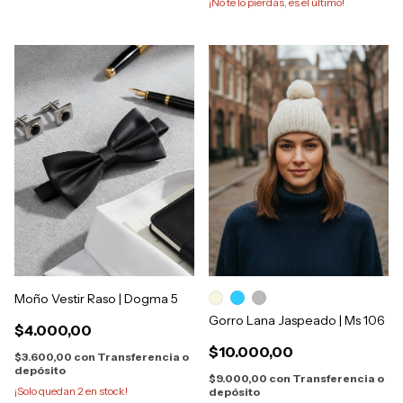
¡No te lo pierdas, es el último!
Moño Vestir Raso | Dogma 5
Gorro Lana Jaspeado | Ms 106
$4.000,00
$10.000,00
$3.600,00
con
Transferencia o
depósito
$9.000,00
con
Transferencia o
¡Solo quedan
2
en stock!
depósito