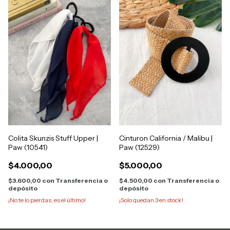
Colita Skunzis Stuff Upper |
Cinturon California / Malibu |
Paw (10541)
Paw (12529)
$4.000,00
$5.000,00
$3.600,00
con
Transferencia o
$4.500,00
con
Transferencia o
depósito
depósito
¡No te lo pierdas, es el último!
¡Solo quedan
3
en stock!