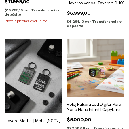
$11.999,00
Llaveros Varios | Taverniti [1110]
$10.799,10
con
Transferencia o
$6.999,00
depósito
¡No te lo pierdas, es el último!
$6.299,10
con
Transferencia o
depósito
Reloj Pulsera Led Digital Para
Nene Nena Infantil Capybara
$8.000,00
Llavero Methal | Moha [10102]
$7.200,00
con
Transferencia o