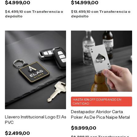
$4.999,00
$14.999,00
$4.499,10
con
Transferencia o
$13.499,10
con
Transferencia o
depósito
depósito
HASTA 10% OFF
COMPRANDO EN
CANTIDAD
Destapador Abridor Carta
Llavero Institucional Logo El As
Poker As De Pica Naipe Metal
PVC
$9.999,00
$2.499,00
$8.999,10
con
Transferencia o