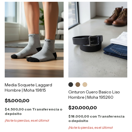
Media Soquete Laggard
Hombre | Moha 19815
Cinturon Cuero Basico Liso
Hombre | Moha 195260
$5.000,00
$20.000,00
$4.500,00
con
Transferencia o
depósito
$18.000,00
con
Transferencia
¡No te lo pierdas, es el último!
o depósito
¡No te lo pierdas, es el último!