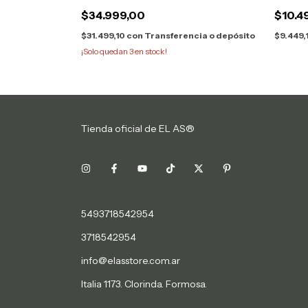
$34.999,00
$10.4
cia o depósito
$31.499,10
con
Transferencia o depósito
$9.449,
¡Solo quedan
3
en stock!
Tienda oficial de EL AS®
5493718542954
3718542954
info@elasstore.com.ar
Italia 1173. Clorinda. Formosa.