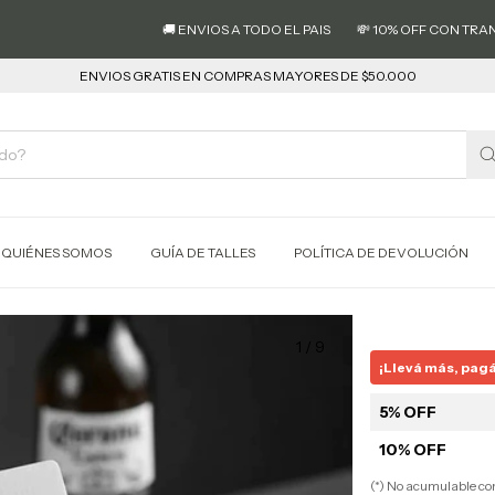
🚚 ENVIOS A TODO EL PAIS
💸 10% OFF CON TRANSFER
ENVIOS GRATIS EN COMPRAS MAYORES DE $50.000
QUIÉNES SOMOS
GUÍA DE TALLES
POLÍTICA DE DEVOLUCIÓN
1
/
9
¡Llevá más, pag
5% OFF
10% OFF
(*) No acumulable c