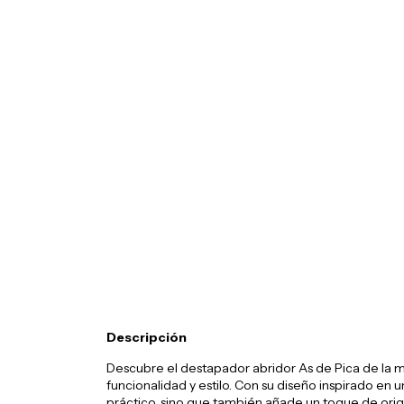
Descripción
Descubre el destapador abridor As de Pica de la 
funcionalidad y estilo. Con su diseño inspirado en 
práctico, sino que también añade un toque de orig