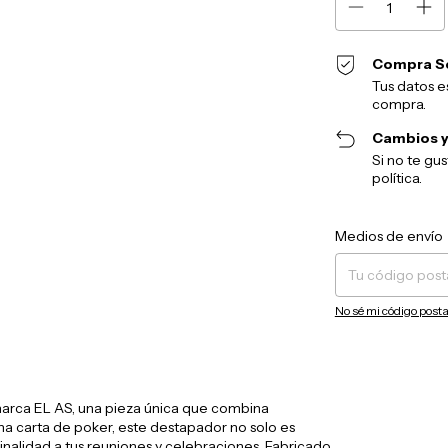
Compra S
Tus datos e
compra.
Cambios y
Si no te gu
política.
Entregas para el CP:
Medios de envío
No sé mi código posta
marca EL AS, una pieza única que combina
una carta de poker, este destapador no solo es
inalidad a tus reuniones y celebraciones. Fabricado