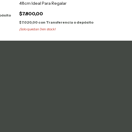
48cm Ideal Para Regalar
Y Abre Botella
$7.800,00
$24.999,00
pósito
$7.020,00
con
Transferencia o depósito
$22.499,10
con
¡Solo quedan
3
en stock!
¡Solo quedan
2
en s