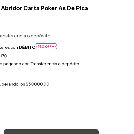
Abridor Carta Poker As De Pica
ansferencia o depósito
nterés con
DÉBITO
1,70
to
pagando con Transferencia o depósito
uperando los
$50.000,00