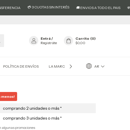
💳 3 CUOTAS SIN INTERÉS
ENCIA
🚚 ENVIOS A TODO EL PAIS
💸 10%
Entrá
/
Carrito
(
0
)
Registráte
$0,00
AR
POLÍTICA DE ENVÍOS
LA MARCA EL AS®
RESEÑAS
á menos!
comprando 2 unidades o más *
comprando 3 unidades o más *
on algunas promociones