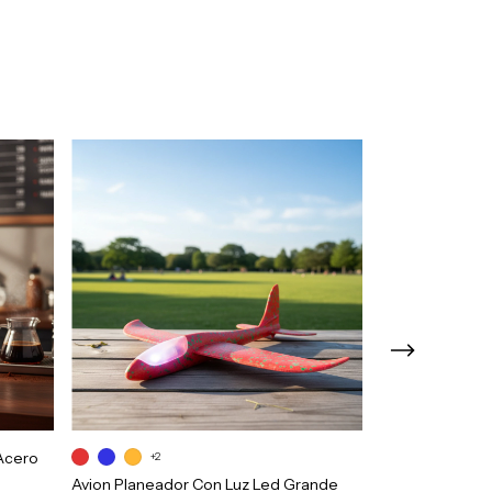
 Acero
+2
+10
Avion Planeador Con Luz Led Grande
Vaso Térmico P