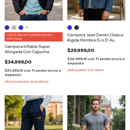
+1
Campera Jean Denim Clasica
HASTA 10% OFF
COMPRANDO EN
CANTIDAD
Rigida Hombre Eco El As
6500
Campera Inflable Super
$29.999,00
Abrigada Con Capucha
Bolsillos
$26.999,10
con
Transferencia o
$34.999,00
depósito
¡Solo quedan
2
en stock!
$31.499,10
con
Transferencia o
depósito
¡No te lo pierdas, es el último!