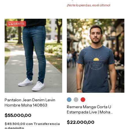
¡No te lo pierdas, es el último!
GRATIS
Pantalon Jean Denim Levin
Hombre Moha 140863
Remera Manga Corta U
Estampada Live | Moha
$55.000,00
[1122194]
$22.000,00
$49.500,00
con
Transferencia
o depósito