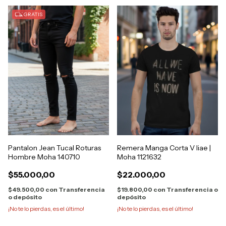
GRATIS
Pantalon Jean Tucal Roturas
Remera Manga Corta V Iiae |
Hombre Moha 140710
Moha 1121632
$55.000,00
$22.000,00
$49.500,00
con
Transferencia
$19.800,00
con
Transferencia o
o depósito
depósito
¡No te lo pierdas, es el último!
¡No te lo pierdas, es el último!