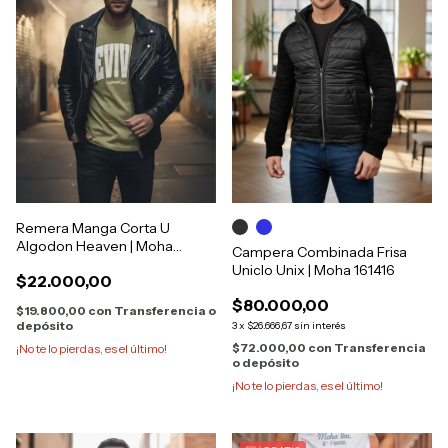
Remera Manga Corta U
Algodon Heaven | Moha
Campera Combinada Frisa
[1122760]
Uniclo Unix | Moha 161416
$22.000,00
$80.000,00
$19.800,00
con
Transferencia o
depósito
3
x
$26.666,67
sin interés
$72.000,00
con
Transferencia
¡No te lo pierdas, es el último!
o depósito
¡No te lo pierdas, es el último!