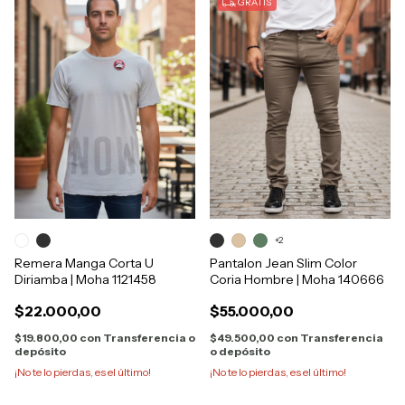
GRATIS
+2
Remera Manga Corta U
Pantalon Jean Slim Color
Diriamba | Moha 1121458
Coria Hombre | Moha 140666
$22.000,00
$55.000,00
$19.800,00
con
Transferencia o
$49.500,00
con
Transferencia
depósito
o depósito
¡No te lo pierdas, es el último!
¡No te lo pierdas, es el último!