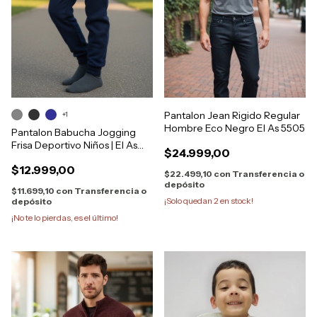
Pantalon Jean Rigido Regular
+1
Hombre Eco Negro El As 5505
Pantalon Babucha Jogging
Frisa Deportivo Niños | El As
$24.999,00
530
$12.999,00
$22.499,10
con
Transferencia o
depósito
$11.699,10
con
Transferencia o
¡Solo quedan
2
en stock!
depósito
¡No te lo pierdas, es el último!