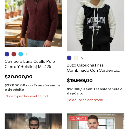
+3
+2
Campera Lana Cuello Polo
Buzo Capucha Frisa
Cierre Y Bolsillos | Ms 425
Combinado Con Corderito
Brooklin Niño
$30.000,00
$19.999,00
$27.000,00
con
Transferencia
$17.999,10
con
Transferencia o
o depósito
depósito
¡No te lo pierdas, es el último!
¡Solo quedan
2
en stock!
GRATIS