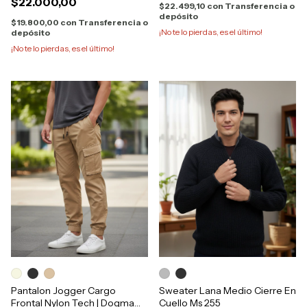
$22.000,00
$22.499,10
con
Transferencia o
depósito
$19.800,00
con
Transferencia o
¡No te lo pierdas, es el último!
depósito
¡No te lo pierdas, es el último!
Pantalon Jogger Cargo
Sweater Lana Medio Cierre En
Frontal Nylon Tech | Dogma
Cuello Ms 255