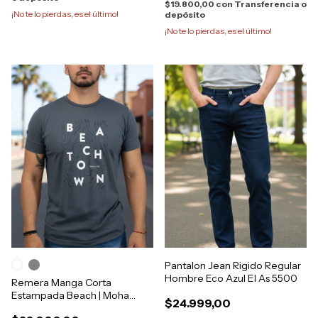
$19.800,00
con
Transferencia o
¡No te lo pierdas, es el último!
depósito
¡No te lo pierdas, es el último!
Pantalon Jean Rigido Regular
Hombre Eco Azul El As 5500
Remera Manga Corta
Estampada Beach | Moha
$24.999,00
[1122244]