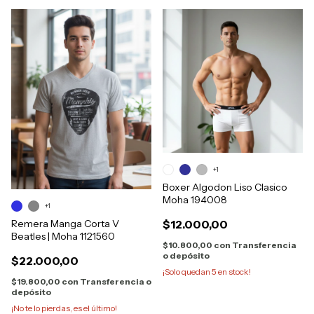
+1
Boxer Algodon Liso Clasico
Moha 194008
+1
$12.000,00
Remera Manga Corta V
Beatles | Moha 1121560
$10.800,00
con
Transferencia
o depósito
$22.000,00
¡Solo quedan
5
en stock!
$19.800,00
con
Transferencia o
depósito
¡No te lo pierdas, es el último!