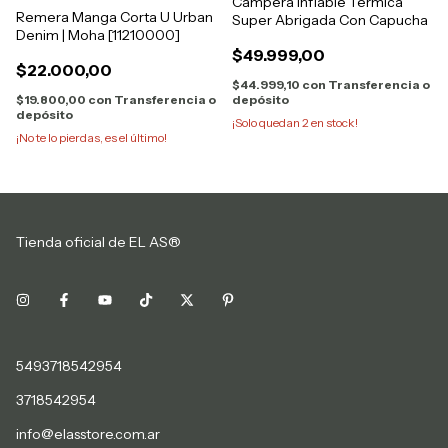
Campera Inflable Termica
Remera Manga Corta U Urban
Super Abrigada Con Capucha
Denim | Moha [11210000]
$49.999,00
$22.000,00
$44.999,10
con
Transferencia o
depósito
$19.800,00
con
Transferencia o
depósito
¡Solo quedan
2
en stock!
¡No te lo pierdas, es el último!
Tienda oficial de EL AS®
5493718542954
3718542954
info@elasstore.com.ar