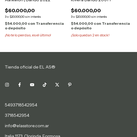
$60.000,00
$60.000,00
3
x
$20.000,00
sin interés
3
x
$20.000,00
sin interés
$54.000,00
con
Transferencia
$54.000,00
con
Transferencia
o depósito
o depósito
¡No te lo pierdas, es el último!
¡Solo quedan
2
en stock!
Tienda oficial de EL AS®
5493718542954
3718542954
info@elasstore.com.ar
Italia 1173. Clorinda. Formosa.