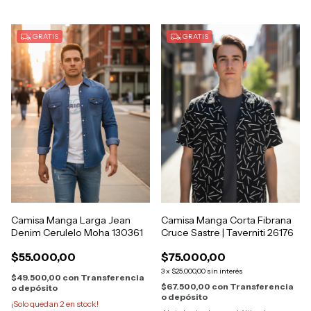
GRATIS
GRATIS
Camisa Manga Larga Jean
Camisa Manga Corta Fibrana
Denim Cerulelo Moha 130361
Cruce Sastre | Taverniti 26176
$55.000,00
$75.000,00
3
x
$25.000,00
sin interés
$49.500,00
con
Transferencia
$67.500,00
con
Transferencia
o depósito
o depósito
¡Solo quedan
2
en stock!