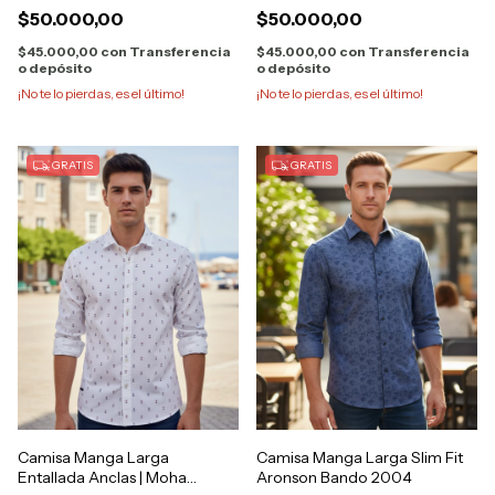
$50.000,00
$50.000,00
$45.000,00
con
Transferencia
$45.000,00
con
Transferencia
o depósito
o depósito
¡No te lo pierdas, es el último!
¡No te lo pierdas, es el último!
GRATIS
GRATIS
Camisa Manga Larga
Camisa Manga Larga Slim Fit
Entallada Anclas | Moha
Aronson Bando 2004