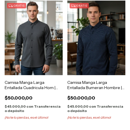
GRATIS
GRATIS
Camisa Manga Larga
Camisa Manga Larga
Entallada Cuadricula Hom |
Entallada Bumeran Hombre |
Moha 130356
Moha 130357
$50.000,00
$50.000,00
$45.000,00
con
Transferencia
$45.000,00
con
Transferencia
o depósito
o depósito
¡No te lo pierdas, es el último!
¡No te lo pierdas, es el último!