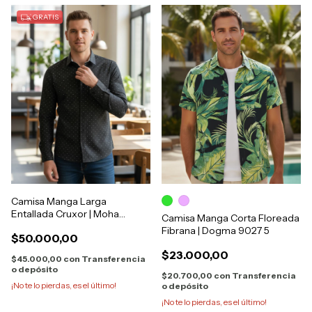
GRATIS
Camisa Manga Larga
Entallada Cruxor | Moha
Camisa Manga Corta Floreada
130347
Fibrana | Dogma 9027 5
$50.000,00
$23.000,00
$45.000,00
con
Transferencia
o depósito
$20.700,00
con
Transferencia
¡No te lo pierdas, es el último!
o depósito
¡No te lo pierdas, es el último!