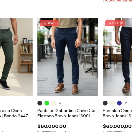
¡No te lo pierdas, e
GRATIS
GRATIS
+2
+2
rdina Chino
Pantalon Gabardina Chino Con
Pantalon Chino
x | Bando 6447
Elastano Bravo Jeans 16091
Bravo Jeans 16
$60.000,00
$60.000,00