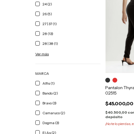
24 (2)
26 (5)
27 | 37 (1)
28 (13)
28 | 38 (1)
Ver más
MARCA
Alfis (1)
Pantalon Thyr
02515
Bando (2)
$45.000,00
Bravo (3)
$40.500,00
co
Camaruco (2)
depósito
Dogma (3)
¡No te lo pierdas, e
El As (2)