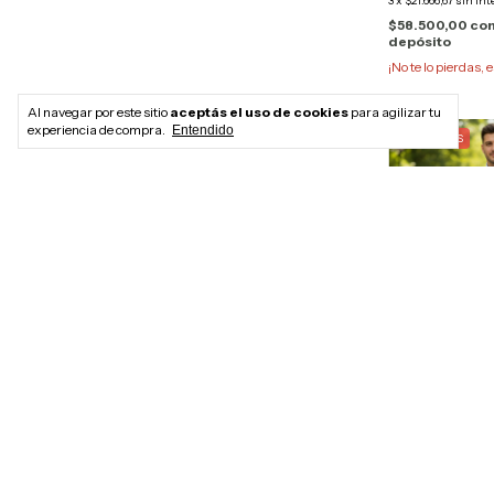
3
x
$21.666,67
sin int
$58.500,00
co
depósito
¡No te lo pierdas, e
Al navegar por este sitio
aceptás el uso de cookies
para agilizar tu
experiencia de compra.
Entendido
GRATIS
+1
Pantalon Gaba
Hombre | Rash