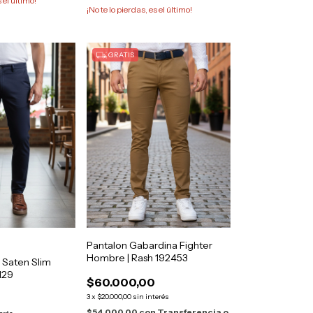
s el último!
¡No te lo pierdas, es el último!
GRATIS
Pantalon Gabardina Fighter
Hombre | Rash 192453
 Saten Slim
129
$60.000,00
3
x
$20.000,00
sin interés
$54.000,00
con
Transferencia o