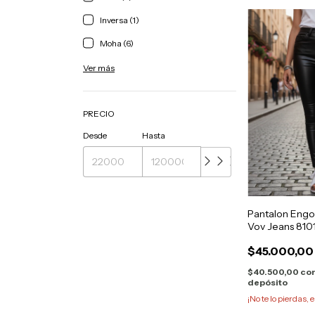
Inversa (1)
Moha (6)
Ver más
PRECIO
Desde
Hasta
Pantalon Engo
Vov Jeans 810
$45.000,00
$40.500,00
co
depósito
¡No te lo pierdas, e