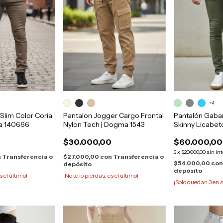
+4
Slim Color Coria
Pantalon Jogger Cargo Frontal
Pantalón Gaba
a 140666
Nylon Tech | Dogma 1543
Skinny Licabe
Moha
$30.000,00
$60.000,00
3
x
$20.000,00
sin in
n
Transferencia o
$27.000,00
con
Transferencia o
$54.000,00
co
depósito
depósito
s el último!
¡No te lo pierdas, es el último!
¡Solo quedan
3
en s