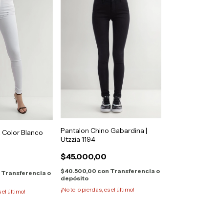
Pantalon Chino Gabardina |
a Color Blanco
Utzzia 1194
3
$45.000,00
$40.500,00
con
Transferencia o
n
Transferencia o
depósito
¡No te lo pierdas, es el último!
s el último!