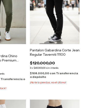
Pantalon Gabardina Corte Jean
Regular Taverniti 11100
rdina Chino
to Premium
$120.000,00
3
x
$40.000,00
sin interés
$108.000,00
con
Transferencia
terés
o depósito
n
Transferencia o
¡No te lo pierdas, es el último!
tock!