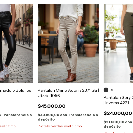
mado 5 Bolsillos
Pantalon Chino Adonis 2371 Ga |
+1
1
Utzzia 1056
Pantalon Sory 
| Inversa 4221
$45.000,00
$24.000,00
n
Transferencia o
$40.500,00
con
Transferencia o
depósito
$21.600,00
con
s el último!
¡No te lo pierdas, es el último!
depósito