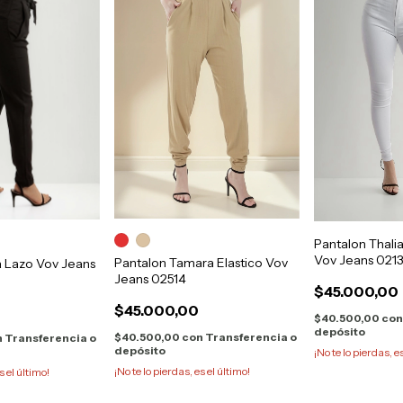
Pantalon Thali
Vov Jeans 021
Pantalon Tamara Elastico Vov
a Lazo Vov Jeans
Jeans 02514
$45.000,00
$45.000,00
$40.500,00
co
depósito
$40.500,00
con
Transferencia o
n
Transferencia o
depósito
¡No te lo pierdas, e
¡No te lo pierdas, es el último!
s el último!