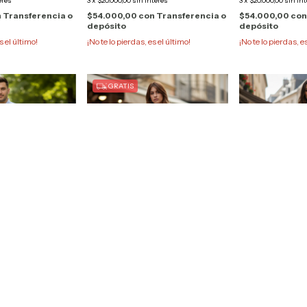
erés
3
x
$20.000,00
sin interés
3
x
$20.000,00
sin in
n
Transferencia o
$54.000,00
con
Transferencia o
$54.000,00
co
depósito
depósito
s el último!
¡No te lo pierdas, es el último!
¡No te lo pierdas, e
GRATIS
Pantalon Jean Tiradores Micra
Pantalon Jean
Dama Taverniti 01139
| Utzzia 1085
rdina Sharp
 191452