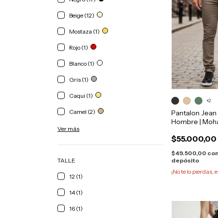
Beige (12)
Mostaza (1)
Rojo (1)
Blanco (1)
Gris (1)
Caqui (1)
+2
Camel (2)
Pantalon Jean 
Hombre | Moh
Ver más
$55.000,00
$49.500,00
co
TALLE
depósito
¡No te lo pierdas, e
12 (1)
14 (1)
16 (1)