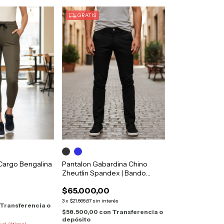
GRATIS
Cargo Bengalina
Pantalon Gabardina Chino
Zheutlin Spandex | Bando
6496
$65.000,00
3
x
$21.666,67
sin interés
Transferencia o
$58.500,00
con
Transferencia o
depósito