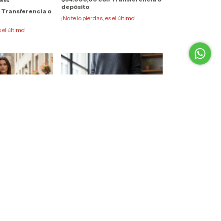
terés
depósito
n
Transferencia o
¡No te lo pierdas, es el último!
s el último!
 Laconia 2625 Ga
Pantalon Jean Nevado
Camaruco 15413