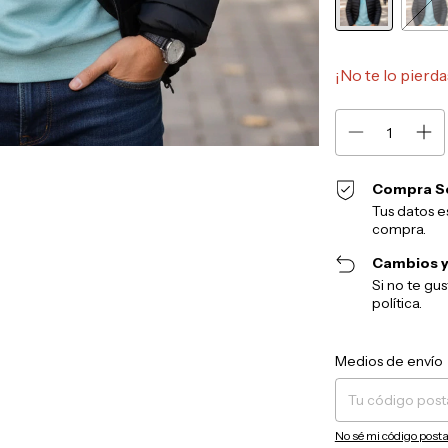
¡No te lo pierda
Compra S
Tus datos e
compra.
Cambios y
Si no te gu
política.
Entregas para el CP:
Medios de envío
No sé mi código posta