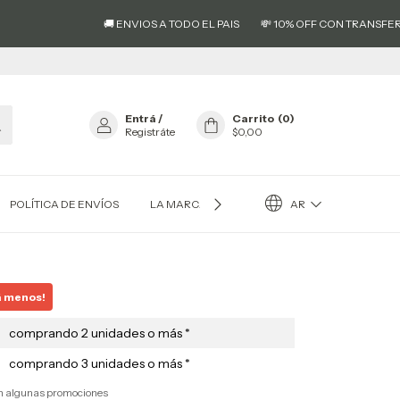
💳
🚚 ENVIOS A TODO EL PAIS
💸 10% OFF CON TRANSFERENCIA
Entrá
/
Carrito
(
0
)
Registráte
$0,00
AR
POLÍTICA DE ENVÍOS
LA MARCA EL AS®
RESEÑAS
á menos!
comprando 2 unidades o más *
comprando 3 unidades o más *
on algunas promociones