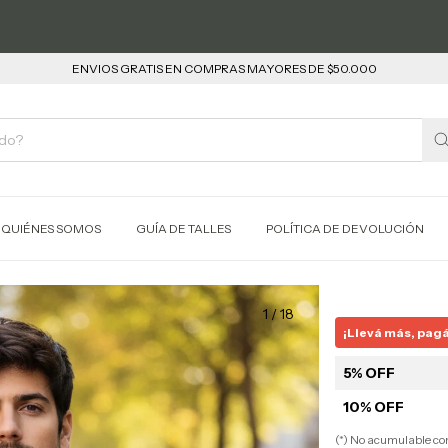
ENVIOS GRATIS EN COMPRAS MAYORES DE $50.000
QUIÉNES SOMOS
GUÍA DE TALLES
POLÍTICA DE DEVOLUCIÓN
1
/
18
¡Llevá más, pag
5% OFF
10% OFF
(*) No acumulable c