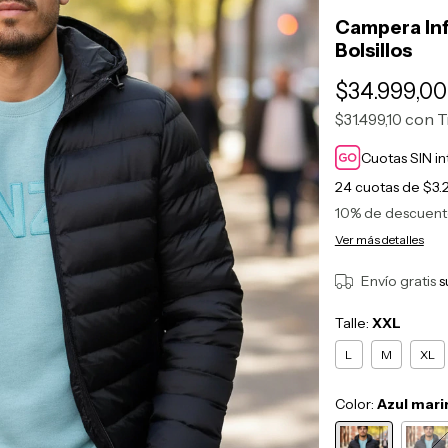
Campera Inf
Bolsillos
$34.999,00
con
T
$31.499,10
Cuotas SIN i
24
cuotas de
$3.
10% de descuen
Ver más detalles
Envío gratis
s
Talle:
XXL
L
M
XL
Color:
Azul mari