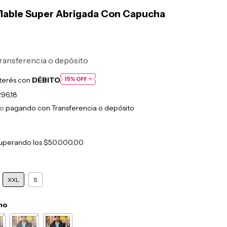
lable Super Abrigada Con Capucha
ransferencia o depósito
nterés con
DÉBITO
296,18
to
pagando con Transferencia o depósito
uperando los
$50.000,00
XXL
S
no