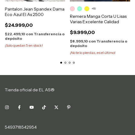
Pantalon Jean Spandex Dama
+16
Eco Azul El As 2500
Remera Manga Corta U Lisas
Varias Excelente Calidad
$24.999,00
$9.999,00
$22.499,10
con
Transferencia o
depósito
$8.999,10
con
Transferencia o
¡Solo quedan
5
en stock!
depósito
¡No te lo pierdas, es el último!
Tienda oficial de EL AS®
5493718542954