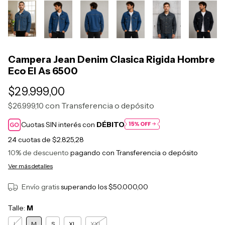
Campera Jean Denim Clasica Rigida Hombre
Eco El As 6500
$29.999,00
con
Transferencia o depósito
$26.999,10
Cuotas SIN interés con
DÉBITO
24
cuotas de
$2.825,28
10% de descuento
pagando con Transferencia o depósito
Ver más detalles
Envío gratis
superando los
$50.000,00
Talle:
M
L
M
S
XL
XXL