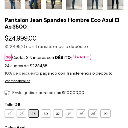
Pantalon Jean Spandex Hombre Eco Azul El
As 3500
$24.999,00
con
Transferencia o depósito
$22.499,10
Cuotas SIN interés con
DÉBITO
24
cuotas de
$2.354,38
10% de descuento
pagando con Transferencia o depósito
Ver más detalles
Envío gratis
superando los
$50.000,00
Talle:
28
42
26
28
30
32
34
36
38
40
Color:
Azul