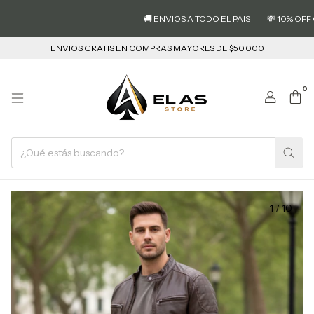
🚚 ENVIOS A TODO EL PAIS
💸 10% OFF C
ENVIOS GRATIS EN COMPRAS MAYORES DE $50.000
0
1
/
10