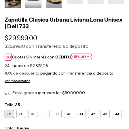
Zapatilla Clasica Urbana Liviana Lona Unisex
| Deli 733
$29.999,00
con
Transferencia o depósito
$26.999,10
Cuotas SIN interés con
DÉBITO
24
cuotas de
$2.825,28
10% de descuento
pagando con Transferencia o depósito
Ver más detalles
Envío gratis
superando los
$50.000,00
Talle:
35
35
36
37
38
39
40
41
42
43
44
Color:
Beige