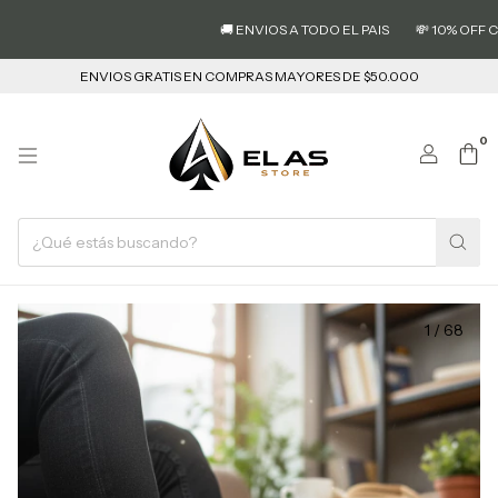
🚚 ENVIOS A TODO EL PAIS
💸 10% OFF CO
ENVIOS GRATIS EN COMPRAS MAYORES DE $50.000
0
1
/
68