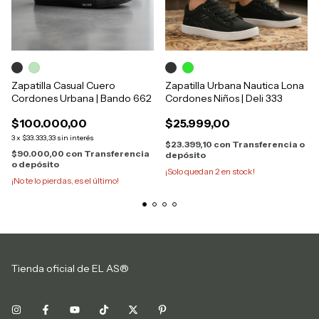
Zapatilla Casual Cuero
Zapatilla Urbana Nautica Lona
Cordones Urbana | Bando 662
Cordones Niños | Deli 333
$100.000,00
$25.999,00
3
x
$33.333,33
sin interés
$23.399,10
con
Transferencia o
$90.000,00
con
Transferencia
depósito
o depósito
¡Solo quedan
2
en stock!
¡No te lo pierdas, es el último!
Tienda oficial de EL AS®