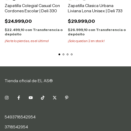
Zapatilla Colegial Casual Con
Zapatilla Clasica Urbana
Cordones Escolar | Deli 330
Liviana Lona Unisex | Deli 733
$24.999,00
$29.999,00
$22.499,10
con
Transferencia o
$26.999,10
con
Transferencia o
depósito
depósito
¡No te lo pierdas, es el último!
¡Solo quedan
2
en stock!
Tienda oficial de EL AS®
5493718542954
3718542954