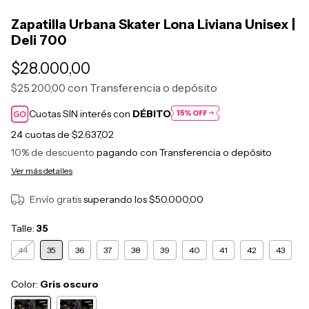
Zapatilla Urbana Skater Lona Liviana Unisex |
Deli 700
$28.000,00
con
Transferencia o depósito
$25.200,00
Cuotas SIN interés con
DÉBITO
24
cuotas de
$2.637,02
10% de descuento
pagando con Transferencia o depósito
Ver más detalles
Envío gratis
superando los
$50.000,00
Talle:
35
44
35
36
37
38
39
40
41
42
43
Color:
Gris oscuro