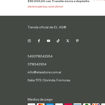
ncia o depósito
$90.000,00
con
Transferencia o depósito
¡No te lo pierdas, es el último!
Tienda oficial de EL AS®
5493718542954
3718542954
info@elasstore.com.ar
Italia 1173. Clorinda. Formosa.
Medios de pago