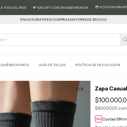
💳 3 CUOTAS SIN INTERÉS
L PAIS
💸 10% OFF CON TRANSFERENCIA
ENVIOS GRATIS EN COMPRAS MAYORES DE $50.000
QUIÉNES SOMOS
GUÍA DE TALLES
POLÍTICA DE DEVOLUCIÓN
Zapa Casual
1
/
8
$100.000,
con
$90.000,00
Cuotas SIN i