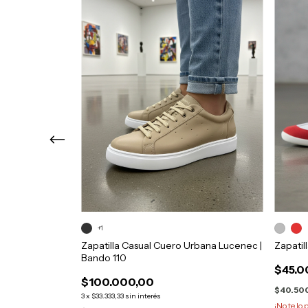
+1
Cordones Urbana
Zapatilla Casual Cuero Urbana Lucenec |
Zapatil
Bando 110
$45.0
$100.000,00
$40.50
3
x
$33.333,33
sin interés
¡No te lo 