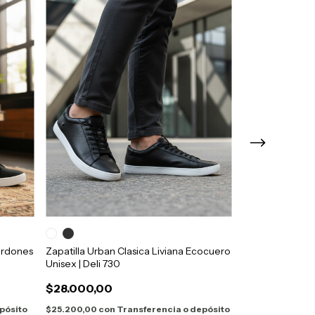
ordones
Zapatilla Urban Clasica Liviana Ecocuero
Zapatilla Casu
Unisex | Deli 730
| Bando 662
$28.000,00
$100.000,0
3
x
$33.333,33
sin inte
pósito
$25.200,00
con
Transferencia o depósito