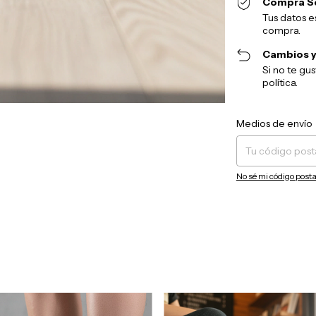
Compra S
Tus datos e
compra.
Cambios y
Si no te gu
política.
Entregas para el CP:
Medios de envío
No sé mi código posta