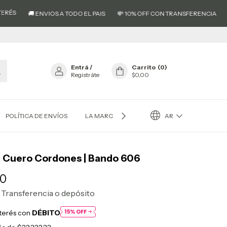
💳 3 CUO
🚚 ENVIOS A TODO EL PAIS
💸 10% OFF CON TRANSFERENCIA
Entrá
/
Carrito
(
0
)
Registráte
$0,00
AR
POLÍTICA DE ENVÍOS
LA MARCA EL AS®
RESEÑAS
 Cuero Cordones | Bando 606
00
Transferencia o depósito
nterés con
DÉBITO