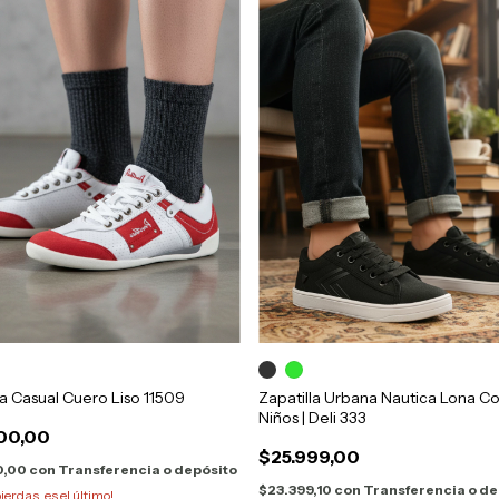
la Casual Cuero Liso 11509
Zapatilla Urbana Nautica Lona C
Niños | Deli 333
00,00
$25.999,00
0,00
con
Transferencia o depósito
$23.399,10
con
Transferencia o de
pierdas, es el último!