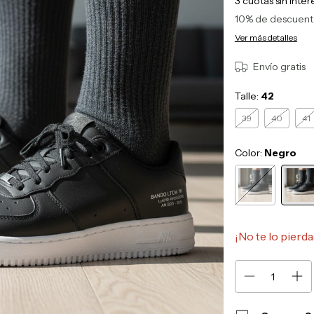
3
cuotas sin inte
10% de descuen
Ver más detalles
Envío gratis
Talle:
42
39
40
41
Color:
Negro
¡No te lo pierda