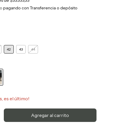
rés de
$33.333,33
to
pagando con Transferencia o depósito
42
43
44
s, es el último!