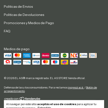
Politicas de Envios
Politicas de Devoluciones
Promociones y Medios de Pago
FAQ
Medios de pago
© 2026 EL AS® marca registrada. EL AS STORE tienda oficial.
Defensa de las y los consumidores. Para reclamos
ingresá acá.
/
Botón de
arrepentimiento
Al navegar por este sitio
aceptás el uso de cookies
para agilizar tu
Copyright El As Store - 20292884827 - 2026. Todos los derechos reservados.
experiencia de compra.