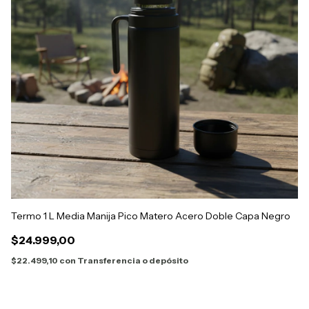
Termo 1 L Media Manija Pico Matero Acero Doble Capa Negro
Ma
$24.999,00
$
$22.499,10
con
Transferencia o depósito
$1
¡S