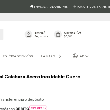

🚚 ENVIOS A TODO EL PAIS
💸 10% OFF CON TRANSFERENCIA
Entrá
/
Carrito
(
0
)
Registráte
$0,00
AR
POLÍTICA DE ENVÍOS
LA MARCA EL AS®
RESEÑAS
al Calabaza Acero Inoxidable Cuero
Transferencia o depósito
nterés con
DÉBITO