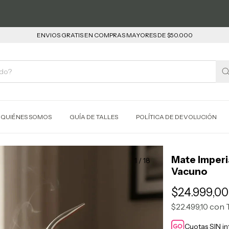
ENVIOS GRATIS EN COMPRAS MAYORES DE $50.000
QUIÉNES SOMOS
GUÍA DE TALLES
POLÍTICA DE DEVOLUCIÓN
Mate Imperi
1
/
18
Vacuno
$24.999,00
con
$22.499,10
Cuotas SIN i