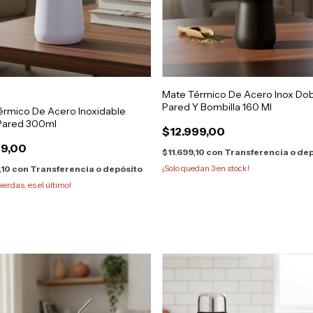
Mate Térmico De Acero Inox Do
Pared Y Bombilla 160 Ml
érmico De Acero Inoxidable
Pared 300ml
$12.999,00
99,00
$11.699,10
con
Transferencia o de
¡Solo quedan
3
en stock!
,10
con
Transferencia o depósito
pierdas, es el último!