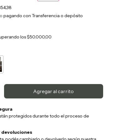
354,38
to
pagando con Transferencia o depósito
uperando los
$50.000,00
egura
stán protegidos durante todo el proceso de
 devoluciones
sta, podés cambiarlo o devolverlo según nuestra