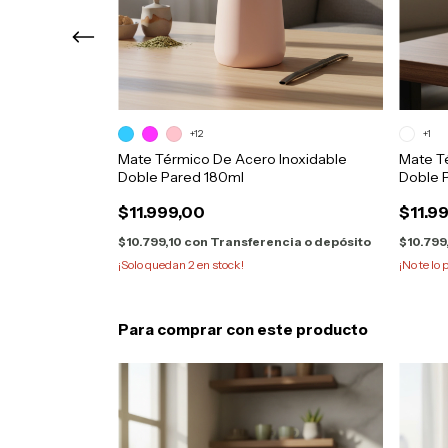
+12
+1
Cuero Acero +
Mate Térmico De Acero Inoxidable
Mate T
Doble Pared 180ml
Doble 
$11.999,00
$11.9
ncia o depósito
$10.799,10
con
Transferencia o depósito
$10.799
¡Solo quedan
2
en stock!
¡No te lo 
Para comprar con este producto