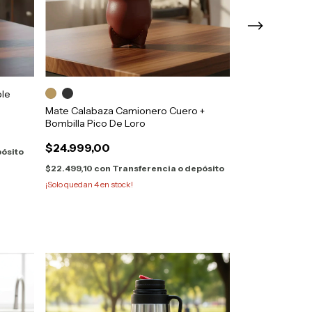
ble
Mate Imperial A
Bombilla Pico 
Mate Calabaza Camionero Cuero +
Bombilla Pico De Loro
$24.999,00
$24.999,00
pósito
$22.499,10
con
$22.499,10
con
Transferencia o depósito
¡Solo quedan
4
en stock!