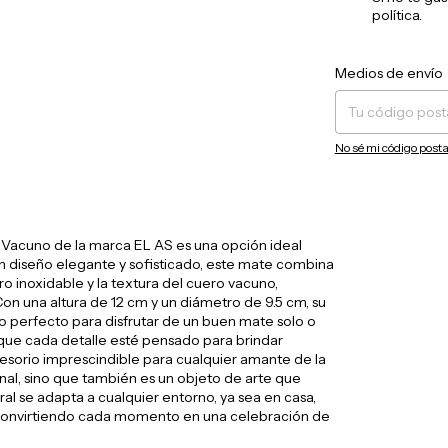
política.
Entregas para el CP:
Medios de envío
No sé mi código posta
 Vacuno de la marca EL AS es una opción ideal
un diseño elegante y sofisticado, este mate combina
ro inoxidable y la textura del cuero vacuno,
on una altura de 12 cm y un diámetro de 9.5 cm, su
 perfecto para disfrutar de un buen mate solo o
que cada detalle esté pensado para brindar
esorio imprescindible para cualquier amante de la
onal, sino que también es un objeto de arte que
l se adapta a cualquier entorno, ya sea en casa,
 convirtiendo cada momento en una celebración de