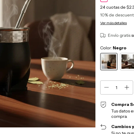
24
cuotas de
$2.
10% de descuen
Ver más detalles
Envío gratis
s
Color:
Negro
Compra S
Tus datos e
compra.
Cambios y
Si no te gu