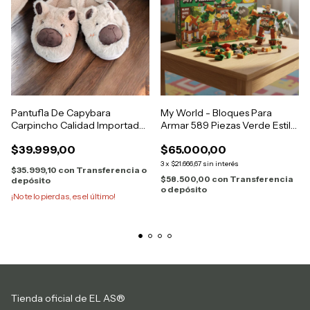
Pantufla De Capybara
My World - Bloques Para
Carpincho Calidad Importada
Armar 589 Piezas Verde Estilo
Kawaii
Mine
$39.999,00
$65.000,00
3
x
$21.666,67
sin interés
$35.999,10
con
Transferencia o
$58.500,00
con
Transferencia
depósito
o depósito
¡No te lo pierdas, es el último!
Tienda oficial de EL AS®