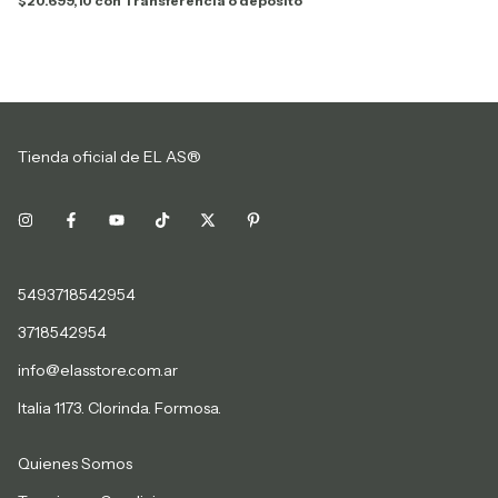
$20.699,10
con
Transferencia o depósito
Tienda oficial de EL AS®
5493718542954
3718542954
info@elasstore.com.ar
Italia 1173. Clorinda. Formosa.
Quienes Somos