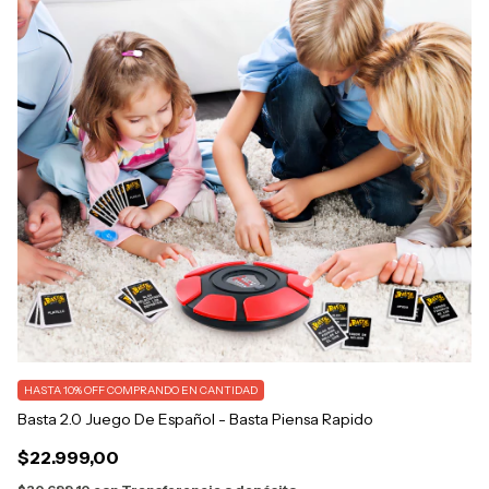
My
HASTA 10% OFF
COMPRANDO EN CANTIDAD
Basta 2.0 Juego De Español - Basta Piensa Rapido
$
$22.999,00
$5