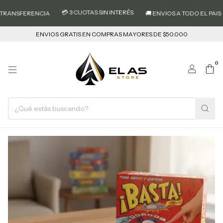
💳 3 CUOTAS SIN INTERÉS
RANSFERENCIA
🚚 ENVIOS A TODO EL PAIS
ENVIOS GRATIS EN COMPRAS MAYORES DE $50.000
0