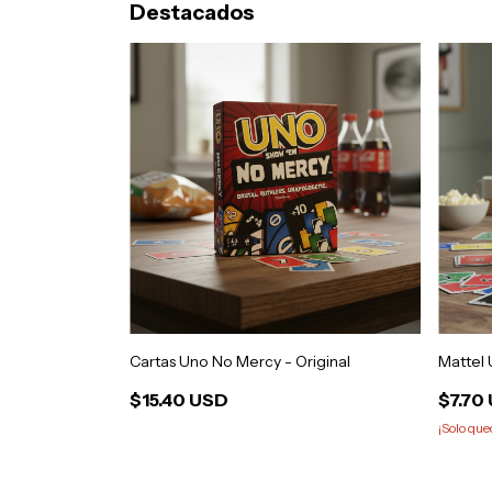
Destacados
Cartas Uno No Mercy - Original
Mattel 
$15.40 USD
$7.70
¡Solo qu