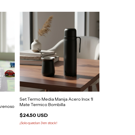
Set Termo Media Manija Acero Inox 1l
Mate Termico Bombilla
 Arenoso
$24.50 USD
¡Solo quedan
3
en stock!