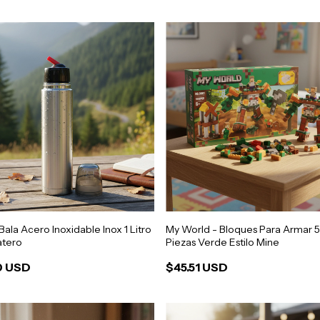
ala Acero Inoxidable Inox 1 Litro
My World - Bloques Para Armar 
atero
Piezas Verde Estilo Mine
0 USD
$45.51 USD