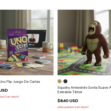
Uno Flip Juego De Cartas
Squishy Antiestrés Gorila Suave
 USD
Estirable Tiktok
edan
5
en stock!
$8.40 USD
¡Solo quedan
2
en stock!