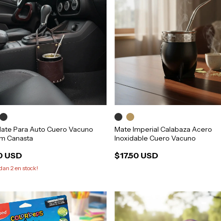
Mate Para Auto Cuero Vacuno
Mate Imperial Calabaza Acero
m Canasta
Inoxidable Cuero Vacuno
0 USD
$17.50 USD
edan
2
en stock!