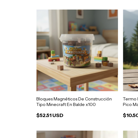
Bloques Magnéticos De Construcción
Termo B
Tipo Minecraft En Balde x100
Pico M
$52.51 USD
$10.5