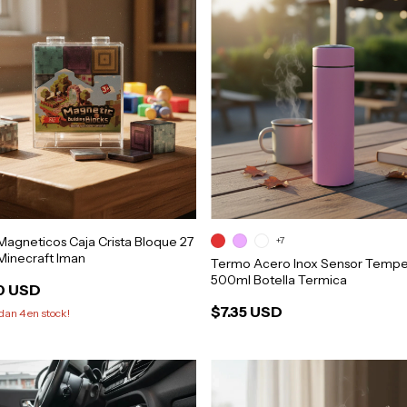
agneticos Caja Crista Bloque 27
+7
Minecraft Iman
Termo Acero Inox Sensor Tempe
500ml Botella Termica
0 USD
$7.35 USD
edan
4
en stock!