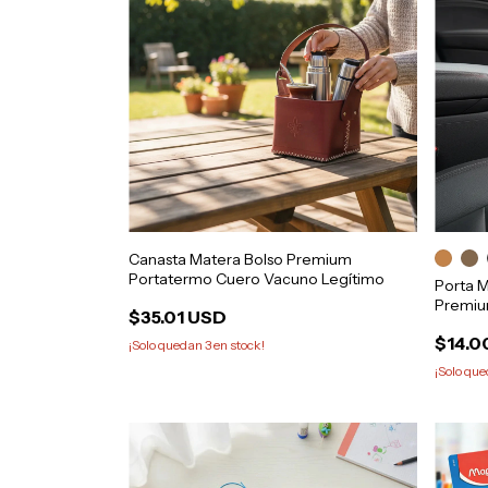
Canasta Matera Bolso Premium
Portatermo Cuero Vacuno Legítimo
Porta 
Premiu
$35.01 USD
$14.0
¡Solo quedan
3
en stock!
¡Solo qu