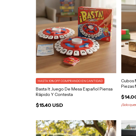
Cubos M
HASTA 10% OFF
COMPRANDO EN CANTIDAD
Piezas 
Basta It Juego De Mesa Español Piensa
Rápido Y Contesta
$14.0
$15.40 USD
¡Solo qu