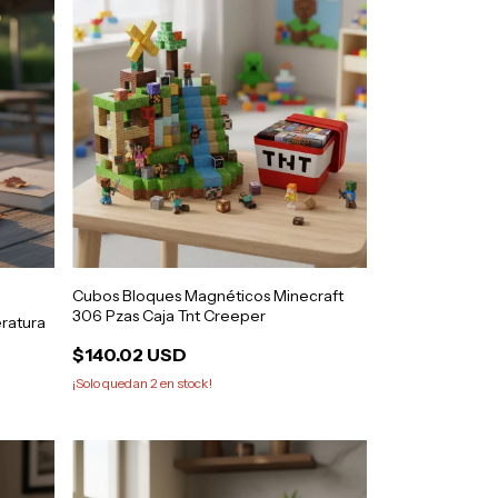
Cubos Bloques Magnéticos Minecraft
306 Pzas Caja Tnt Creeper
ratura
$140.02 USD
¡Solo quedan
2
en stock!