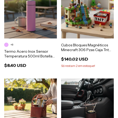
Cubos Bloques Magnéticos
+8
Minecraft 306 Pzas Caja Tnt
Termo Acero Inox Sensor
Creeper
Temperatura 500ml Botella
$140.02 USD
Termica
$8.40 USD
Só restam
2
em estoque!