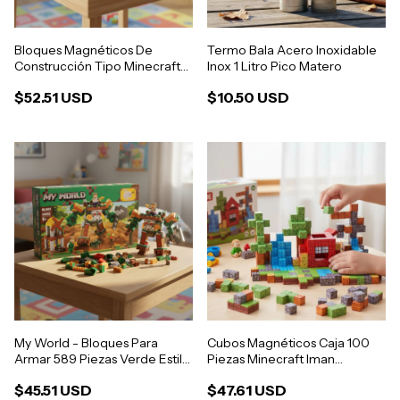
Bloques Magnéticos De
Termo Bala Acero Inoxidable
Construcción Tipo Minecraft
Inox 1 Litro Pico Matero
En Balde
$52.51 USD
$10.50 USD
My World - Bloques Para
Cubos Magnéticos Caja 100
Armar 589 Piezas Verde Estilo
Piezas Minecraft Iman
Mine
Construccion
$45.51 USD
$47.61 USD