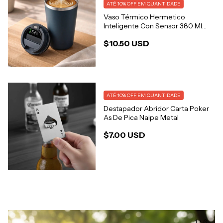
ATÉ 10% OFF
EM QUANTIDADE
Vaso Térmico Hermetico
Inteligente Con Sensor 380 Ml
Café
$10.50 USD
ATÉ 10% OFF
EM QUANTIDADE
Destapador Abridor Carta Poker
As De Pica Naipe Metal
$7.00 USD
1
/
6