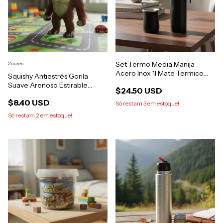
Set Termo Media Manija
2 cores
Acero Inox 1l Mate Termico
Squishy Antiestrés Gorila
Bombilla
Suave Arenoso Estirable
$24.50 USD
Tiktok
$8.40 USD
Só restam
3
em estoque!
Só restam
2
em estoque!