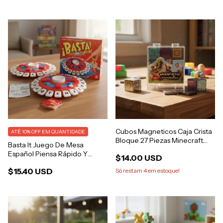
Cubos Magneticos Caja Crista
ATÉ 10% OFF
EM QUANTIDADE
Bloque 27 Piezas Minecraft
Basta It Juego De Mesa
Iman
Español Piensa Rápido Y
$14.00 USD
Contesta
$15.40 USD
Só restam
4
em estoque!