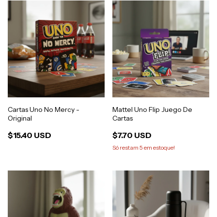
Cartas Uno No Mercy -
Mattel Uno Flip Juego De
Original
Cartas
$15.40 USD
$7.70 USD
Só restam
5
em estoque!