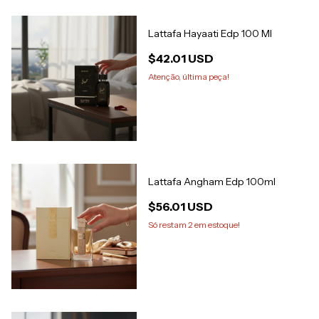
Lattafa Hayaati Edp 100 Ml
$42.01 USD
Atenção, última peça!
Lattafa Angham Edp 100ml
$56.01 USD
Só restam
2
em estoque!