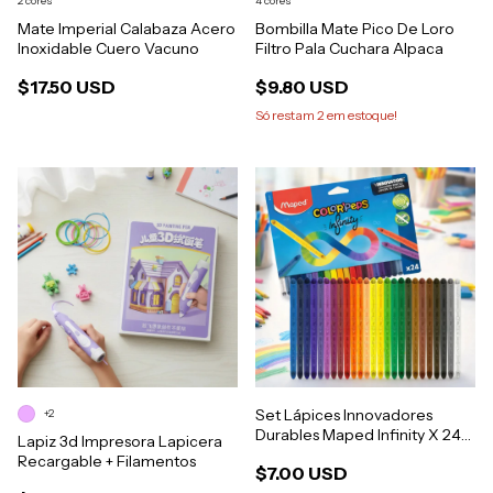
2 cores
4 cores
Mate Imperial Calabaza Acero
Bombilla Mate Pico De Loro
Inoxidable Cuero Vacuno
Filtro Pala Cuchara Alpaca
$17.50 USD
$9.80 USD
Só restam
2
em estoque!
Set Lápices Innovadores
+2
Durables Maped Infinity X 24
Lapiz 3d Impresora Lapicera
Colores
Recargable + Filamentos
$7.00 USD