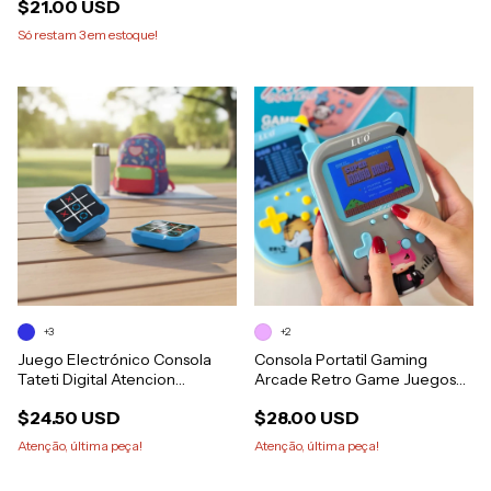
$21.00 USD
Só restam
3
em estoque!
+3
+2
Juego Electrónico Consola
Consola Portatil Gaming
Tateti Digital Atencion
Arcade Retro Game Juegos
Memoria
Sy09
$24.50 USD
$28.00 USD
Atenção, última peça!
Atenção, última peça!