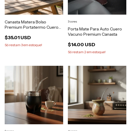
Canasta Matera Bolso
3 cores
Premium Portatermo Cuero
Porta Mate Para Auto Cuero
Vacuno Legítimo
Vacuno Premium Canasta
$35.01 USD
$14.00 USD
Só restam
3
em estoque!
Só restam
2
em estoque!