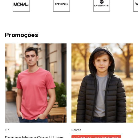
Promoções
+17
2 cores
Remera Manga Corta U Lisas
ATÉ 10% OFF
EM QUANTIDADE