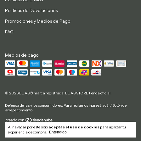
Politicas de Devoluciones
Promociones y Medios de Pago
FAQ
Medios de pago
© 2026 EL AS® marca registrada. EL AS STORE tienda oficial.
Defensa de las y los consumidores. Para reclamos
ingresá acá.
/
Botón de
arrepentimiento
Al navegar por este sitio
aceptás el uso de cookies
para agilizar tu
Copyright El As Store - 20292884827 - 2026. Todos los derechos reservados.
experiencia de compra.
Entendido