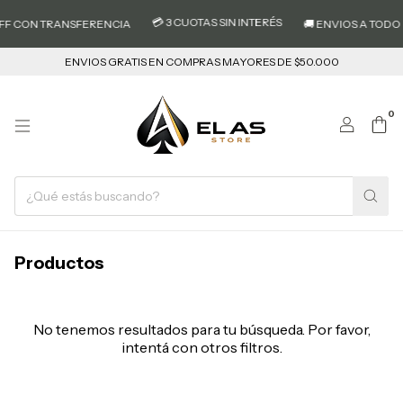
💳 3 CUOTAS SIN INTERÉS
OFF CON TRANSFERENCIA
🚚 ENVIOS A TODO E
ENVIOS GRATIS EN COMPRAS MAYORES DE $50.000
0
Productos
No tenemos resultados para tu búsqueda. Por favor,
intentá con otros filtros.