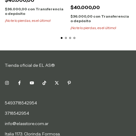
$40.000,00
End 34324
$40.000,00
$36.000,00
con
Transferencia
o depósito
$36.000,00
con
Transferencia
¡No te lo pierdas, es el último!
o depósito
¡No te lo pierdas, es el último!
Tienda oficial de EL AS®
5493718542954
3718542954
info@elasstore.com.ar
Italia 1173. Clorinda. Formosa.