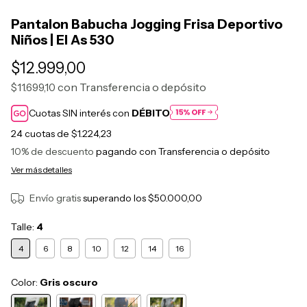
Pantalon Babucha Jogging Frisa Deportivo
Niños | El As 530
$12.999,00
con
Transferencia o depósito
$11.699,10
Cuotas SIN interés con
DÉBITO
24
cuotas de
$1.224,23
10% de descuento
pagando con Transferencia o depósito
Ver más detalles
Envío gratis
superando los
$50.000,00
Talle:
4
4
6
8
10
12
14
16
Color:
Gris oscuro