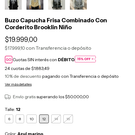
Buzo Capucha Frisa Combinado Con
Corderito Brooklin Niño
$19.999,00
con
Transferencia o depósito
$17.999,10
Cuotas SIN interés con
DÉBITO
24
cuotas de
$1.883,49
10% de descuento
pagando con Transferencia o depósito
Ver más detalles
Envío gratis
superando los
$50.000,00
Talle:
12
6
8
10
12
14
16
Color:
Azul marino