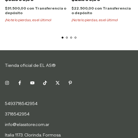
$31.500,00
con
Transferencia o
$22.500,00
con
Transferencia
depósito
o depósito
¡No te lo pierdas, es el último!
¡No te lo pierdas, es el último!
Tienda oficial de EL AS®
5493718542954
3718542954
info@elasstore.com.ar
Italia 1173. Clorinda. Formosa.