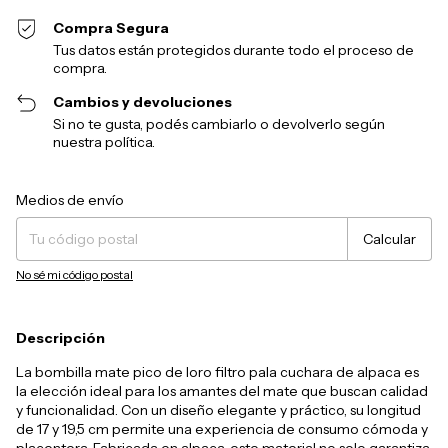
Compra Segura
Tus datos están protegidos durante todo el proceso de
compra.
Cambios y devoluciones
Si no te gusta, podés cambiarlo o devolverlo según
nuestra política.
Entregas para el CP:
Cambiar CP
Medios de envío
Calcular
No sé mi código postal
Descripción
La bombilla mate pico de loro filtro pala cuchara de alpaca es
la elección ideal para los amantes del mate que buscan calidad
y funcionalidad. Con un diseño elegante y práctico, su longitud
de 17 y 19,5 cm permite una experiencia de consumo cómoda y
placentera. Fabricada en alpaca, este material no solo garantiza