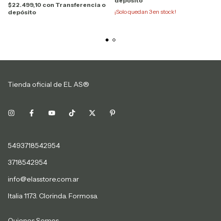
depósito
$22.499,10
con
Transferencia o
¡Solo quedan
3
en stock!
depósito
Tienda oficial de EL AS®
5493718542954
3718542954
info@elasstore.com.ar
Italia 1173. Clorinda. Formosa.
Quienes Somos