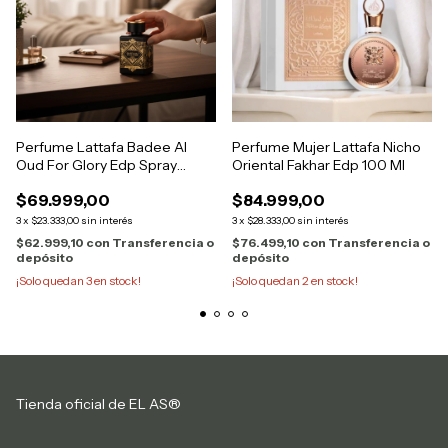
Perfume Lattafa Badee Al
Perfume Mujer Lattafa Nicho
Oud For Glory Edp Spray
Oriental Fakhar Edp 100 Ml
Hombre 100ml
$69.999,00
$84.999,00
3
x
$23.333,00
sin interés
3
x
$28.333,00
sin interés
$62.999,10
con
Transferencia o
$76.499,10
con
Transferencia o
depósito
depósito
¡Solo quedan
3
en stock!
¡Solo quedan
2
en stock!
Tienda oficial de EL AS®