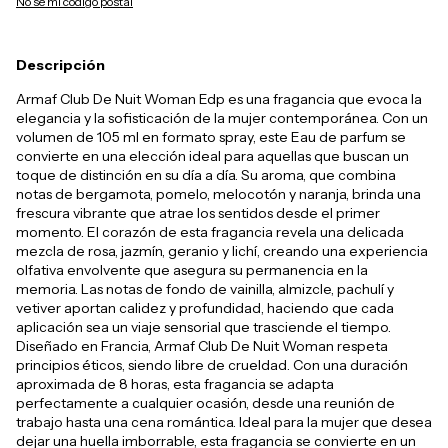
No sé mi código postal
Descripción
Armaf Club De Nuit Woman Edp es una fragancia que evoca la
elegancia y la sofisticación de la mujer contemporánea. Con un
volumen de 105 ml en formato spray, este Eau de parfum se
convierte en una elección ideal para aquellas que buscan un
toque de distinción en su día a día. Su aroma, que combina
notas de bergamota, pomelo, melocotón y naranja, brinda una
frescura vibrante que atrae los sentidos desde el primer
momento. El corazón de esta fragancia revela una delicada
mezcla de rosa, jazmín, geranio y lichí, creando una experiencia
olfativa envolvente que asegura su permanencia en la
memoria. Las notas de fondo de vainilla, almizcle, pachulí y
vetiver aportan calidez y profundidad, haciendo que cada
aplicación sea un viaje sensorial que trasciende el tiempo.
Diseñado en Francia, Armaf Club De Nuit Woman respeta
principios éticos, siendo libre de crueldad. Con una duración
aproximada de 8 horas, esta fragancia se adapta
perfectamente a cualquier ocasión, desde una reunión de
trabajo hasta una cena romántica. Ideal para la mujer que desea
dejar una huella imborrable, esta fragancia se convierte en un